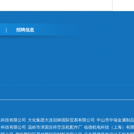
招聘信息
|
息科技有限公司
大化集团大连冠林国际贸易有限公司
中山市中瑞金属制
子科技有限公司
温岭市泽国吉祥空压机配件厂
临德机电科技（上海）有