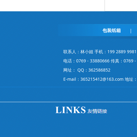
包装纸箱
|
联系人：林小姐 手机：199 2889 9981
电话：0769 - 33880666 传真：0769 - 
网址： QQ：362586852
E-mail：365215412@163.co