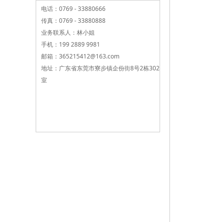
电话：0769 - 33880666
传真：0769 - 33880888
业务联系人：林小姐
手机：199 2889 9981
邮箱：365215412@163.com
地址：广东省东莞市寮步镇企份街8号2栋302
室