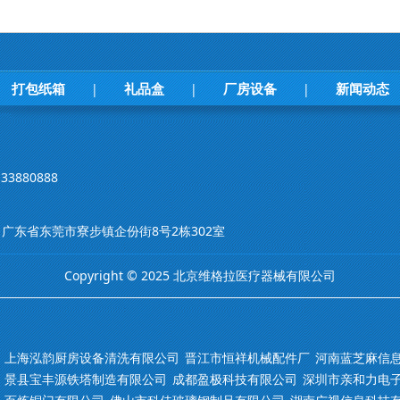
打包纸箱
礼品盒
厂房设备
新闻动态
|
|
|
33880888
m 地址：广东省东莞市寮步镇企份街8号2栋302室
Copyright © 2025 北京维格拉医疗器械有限公司
上海泓韵厨房设备清洗有限公司
晋江市恒祥机械配件厂
河南蓝芝麻信
景县宝丰源铁塔制造有限公司
成都盈极科技有限公司
深圳市亲和力电